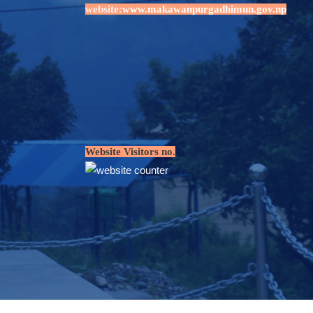
website:
www.makawanpurgadhimun.gov.np
Website Visitors no.