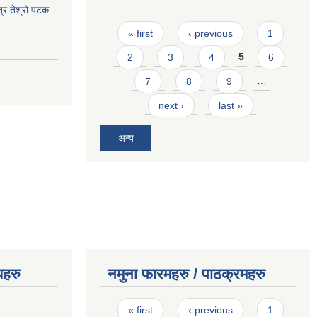
त्र तेश्रो पटक
Pages
« first
‹ previous
1
2
3
4
5
6
7
8
9
…
next ›
last »
अन्य
यहरु
नमुना फारमहरु / पाठक्रमहरु
Pages
« first
‹ previous
1