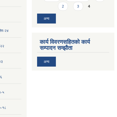
2
3
4
अन्य
सिर-२४
कार्य विवरणसहितको कार्य
-२२
सम्पादन सम्झौता
१३
अन्य
-६
१-५
१०-१८