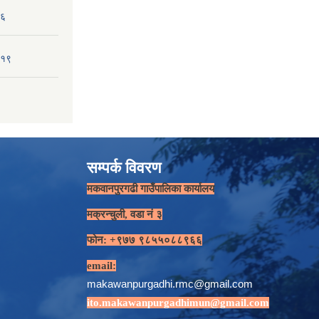
-६
-१९
सम्पर्क विवरण
मकवानपुरगढी गाउँपालिका कार्यालय
मक्रन्चुली, वडा नं ३
फोन: +९७७ ९८५५०८८९६६
email:
makawanpurgadhi.rmc@gmail.com
ito.makawanpurgadhimun@gmail.com