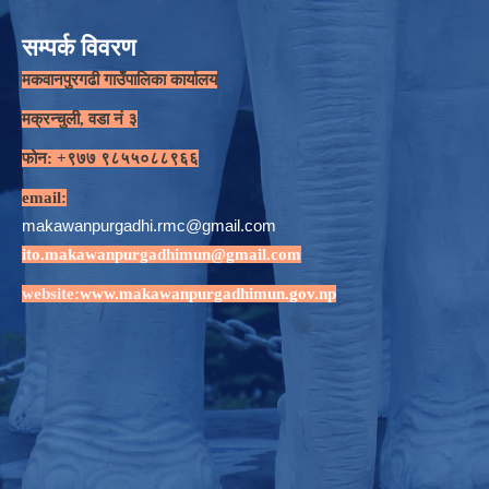
सम्पर्क विवरण
मकवानपुरगढी गाउँपालिका कार्यालय
मक्रन्चुली, वडा नं ३
फोन: +९७७ ९८५५०८८९६६
email:
makawanpurgadhi.rmc@gmail.com
ito.makawanpurgadhimun@gmail.com
website:
www.makawanpurgadhimun.gov.np