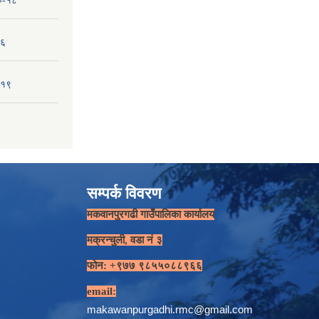
१०-१८
-६
-१९
सम्पर्क विवरण
मकवानपुरगढी गाउँपालिका कार्यालय
मक्रन्चुली, वडा नं ३
फोन: +९७७ ९८५५०८८९६६
email:
makawanpurgadhi.rmc@gmail.com