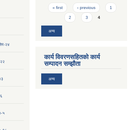
Pages
« first
‹ previous
1
2
3
4
अन्य
सिर-२४
कार्य विवरणसहितको कार्य
-२२
सम्पादन सम्झौता
१३
अन्य
-६
१-५