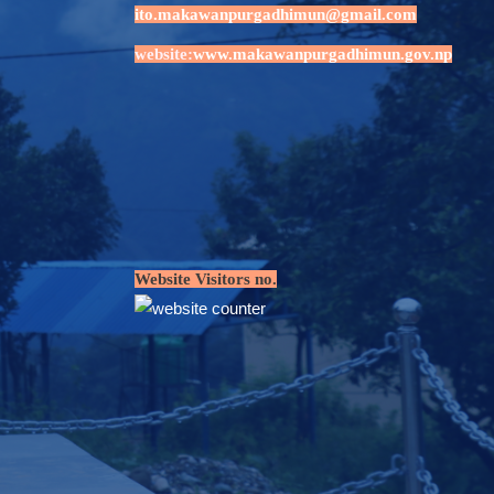
ito.makawanpurgadhimun@gmail.com
website:
www.makawanpurgadhimun.gov.np
Website Visitors no.