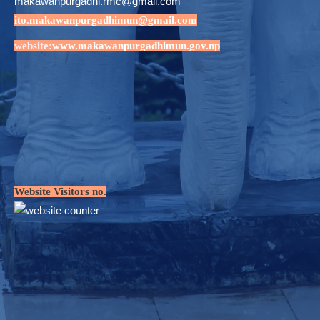
makawanpurgadhi.rmc@gmail.com
ito.makawanpurgadhimun@gmail.com
website:
www.makawanpurgadhimun.gov.np
Website Visitors no.