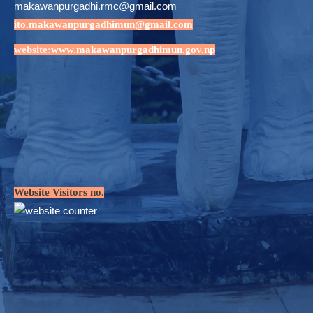
makawanpurgadhi.rmc@gmail.com
ito.makawanpurgadhimun@gmail.com
website:
www.makawanpurgadhimun.gov.np
Website Visitors no.