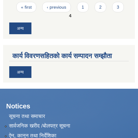
Pages
« first
‹ previous
1
2
3
4
अन्य
कार्य विवरणसहितको कार्य सम्पादन सम्झौता
अन्य
Notices
सूचना तथा समाचार
सार्वजनिक खरीद /बोलपत्र सूचना
ऐन, कानुन तथा निर्देशिका