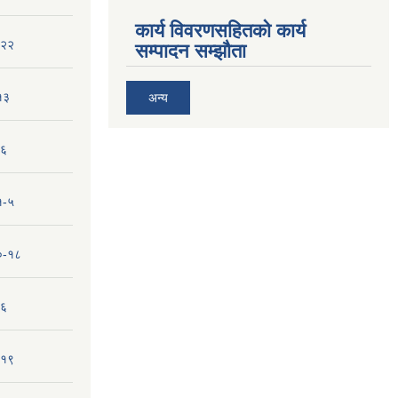
कार्य विवरणसहितको कार्य
-२२
सम्पादन सम्झौता
१३
अन्य
-६
१-५
१०-१८
-६
-१९