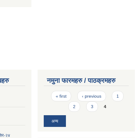
यहरु
नमुना फारमहरु / पाठक्रमहरु
Pages
« first
‹ previous
1
2
3
4
अन्य
सिर-२४