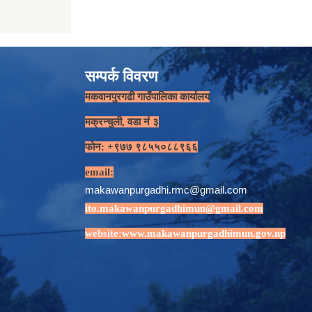
सम्पर्क विवरण
मकवानपुरगढी गाउँपालिका कार्यालय
मक्रन्चुली, वडा नं ३
फोन: +९७७ ९८५५०८८९६६
email:
makawanpurgadhi.rmc@gmail.com
ito.makawanpurgadhimun@gmail.com
website:
www.makawanpurgadhimun.gov.np