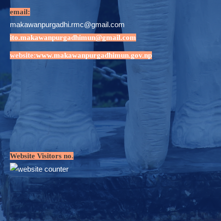
email:
makawanpurgadhi.rmc@gmail.com
ito.makawanpurgadhimun@gmail.com
website:
www.makawanpurgadhimun.gov.np
Website Visitors no.