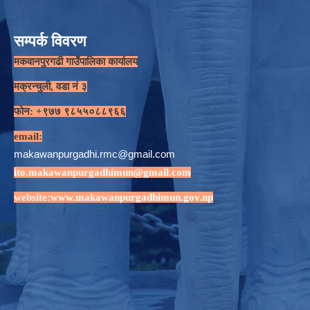
सम्पर्क विवरण
मकवानपुरगढी गाउँपालिका कार्यालय
मक्रन्चुली, वडा नं ३
फोन: +९७७ ९८५५०८८९६६
email:
makawanpurgadhi.rmc@gmail.com
ito.makawanpurgadhimun@gmail.com
website:
www.makawanpurgadhimun.gov.np