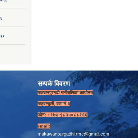
१०-१८
-६
-१९
सम्पर्क विवरण
मकवानपुरगढी गाउँपालिका कार्यालय
मक्रन्चुली, वडा नं ३
फोन: +९७७ ९८५५०८८९६६
email:
makawanpurgadhi.rmc@gmail.com