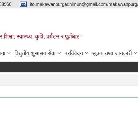
88966
ito.makawanpurgadhimun@gmail.com/makawanpurg
ा, स्‍वास्‍थ्‍य, कृषि, पर्यटन र पूर्वाधार "
जना
विधुतीय शुसासन सेवा
प्रतिवेदन
सूचना तथा जानकारी