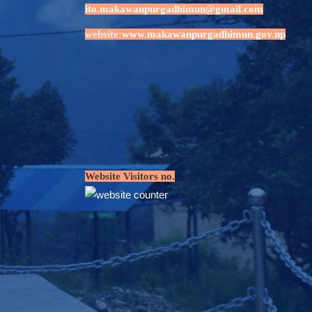
ito.makawanpurgadhimun@gmail.com
website:
www.makawanpurgadhimun.gov.np
Website Visitors no.