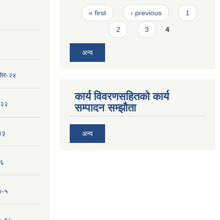
Pages
« first
‹ previous
1
2
3
4
अन्य
सिर-२४
कार्य विवरणसहितको कार्य
-२२
सम्पादन सम्झौता
१३
अन्य
-६
१-५