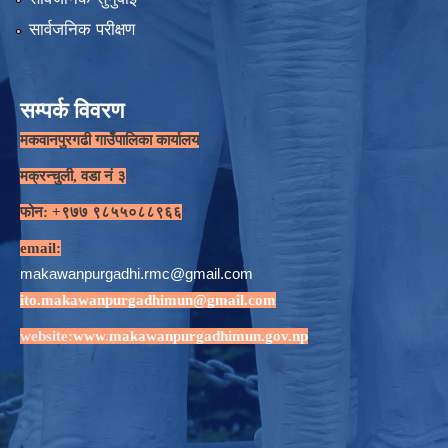
सार्वजनिक परीक्षण
सम्पर्क विवरण
मकवानपुरगढी गाउँपालिका कार्यालय
मक्रन्चुली, वडा नं ३
फोन: +९७७ ९८५५०८८९६६
email:
makawanpurgadhi.rmc@gmail.com
ito.makawanpurgadhimun@gmail.com
website:
www.makawanpurgadhimun.gov.np