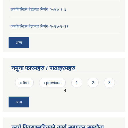
कार्यापालिका बैठकको निर्णय-२०७७-९-६
कार्यापालिका बैठकको निर्णय-२०७७-७-१९
अन्य
नमुना फारमहरु / पाठक्रमहरु
Pages
« first
‹ previous
1
2
3
4
अन्य
कार्य विवरणसहितको कार्य सम्पादन सम्झौता