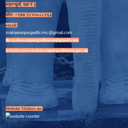
मक्रन्चुली, वडा नं ३
फोन: +९७७ ९८५५०८८९६६
email:
makawanpurgadhi.rmc@gmail.com
ito.makawanpurgadhimun@gmail.com
website:
www.makawanpurgadhimun.gov.np
Website Visitors no.