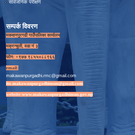
सार्वजनिक परीक्षण
सम्पर्क विवरण
मकवानपुरगढी गाउँपालिका कार्यालय
मक्रन्चुली, वडा नं ३
फोन: +९७७ ९८५५०८८९६६
email:
makawanpurgadhi.rmc@gmail.com
ito.makawanpurgadhimun@gmail.com
website:
www.makawanpurgadhimun.gov.np