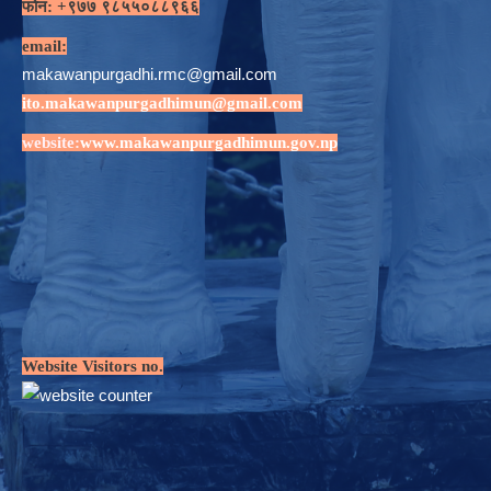
फोन: +९७७ ९८५५०८८९६६
email:
makawanpurgadhi.rmc@gmail.com
ito.makawanpurgadhimun@gmail.com
website:
www.makawanpurgadhimun.gov.np
Website Visitors no.