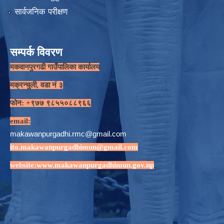
सार्वजनिक परीक्षण
सम्पर्क विवरण
मकवानपुरगढी गाउँपालिका कार्यालय
मक्रन्चुली, वडा नं ३
फोन: +९७७ ९८५५०८८९६६
email:
makawanpurgadhi.rmc@gmail.com
ito.makawanpurgadhimun@gmail.com
website:
www.makawanpurgadhimun.gov.np