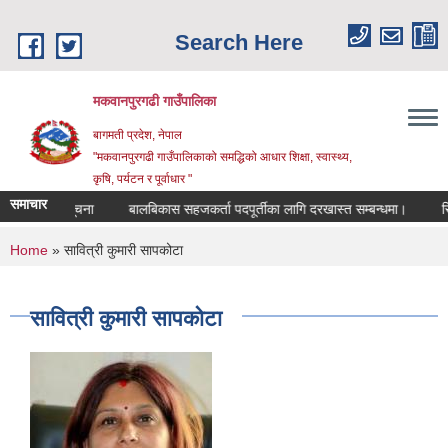
Skip to main content
Search Here
मकवानपुरगढी गाउँपालिका
बागमती प्रदेश, नेपाल
"मकवानपुरगढी गाउँपालिकाको समद्धिको आधार शिक्षा, स्‍वास्‍थ्‍य,
कृषि, पर्यटन र पूर्वाधार "
समाचार
्वजनिक सूचना
बालबिकास सहजकर्ता पदपूर्तीका लागि दरखास्त सम्बन्धमा।
रिक्त पद
You are here
Home
» सावित्री कुमारी सापकोटा
सावित्री कुमारी सापकोटा