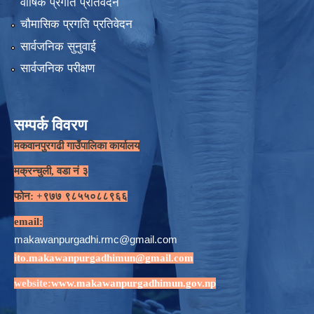
वार्षिक प्रगति प्रतिवेदन
चौमासिक प्रगति प्रतिवेदन
सार्वजनिक सुनुवाई
सार्वजनिक परीक्षण
सम्पर्क विवरण
मकवानपुरगढी गाउँपालिका कार्यालय
मक्रन्चुली, वडा नं ३
फोन: +९७७ ९८५५०८८९६६
email:
makawanpurgadhi.rmc@gmail.com
ito.makawanpurgadhimun@gmail.com
website:
www.makawanpurgadhimun.gov.np