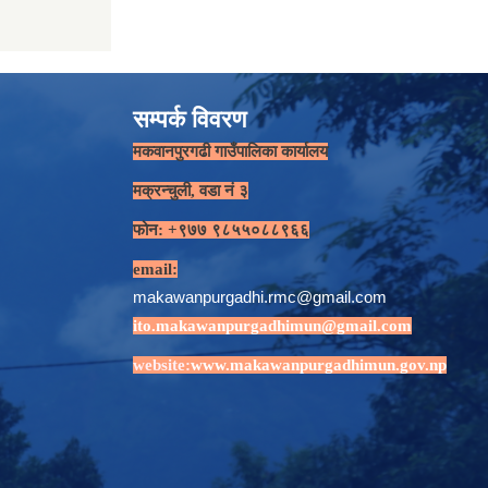
सम्पर्क विवरण
मकवानपुरगढी गाउँपालिका कार्यालय
मक्रन्चुली, वडा नं ३
फोन: +९७७ ९८५५०८८९६६
email:
makawanpurgadhi.rmc@gmail.com
ito.makawanpurgadhimun@gmail.com
website:
www.makawanpurgadhimun.gov.np