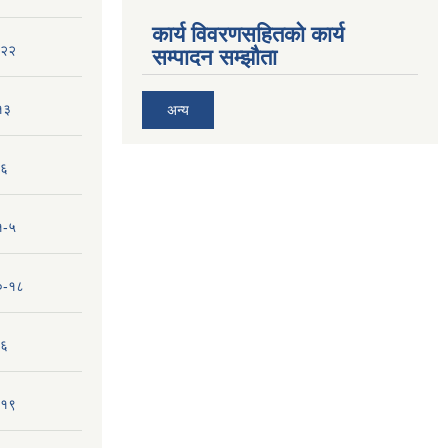
कार्य विवरणसहितको कार्य
-२२
सम्पादन सम्झौता
१३
अन्य
-६
१-५
१०-१८
-६
-१९