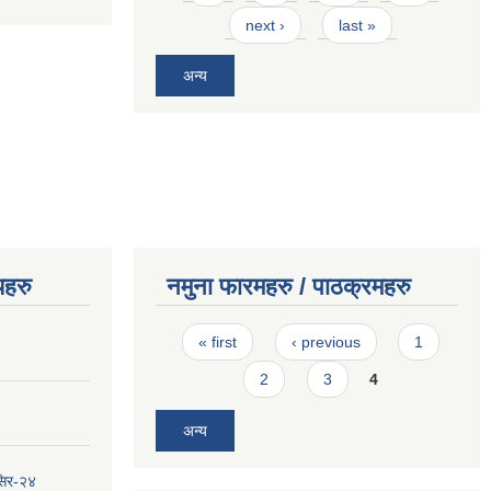
next ›
last »
अन्य
यहरु
नमुना फारमहरु / पाठक्रमहरु
Pages
« first
‹ previous
1
2
3
4
अन्य
सिर-२४