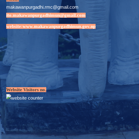
makawanpurgadhi.rmc@gmail.com
ito.makawanpurgadhimun@gmail.com
website:
www.makawanpurgadhimun.gov.np
Website Visitors no.