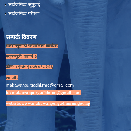
सार्वजनिक सुनुवाई
सार्वजनिक परीक्षण
सम्पर्क विवरण
मकवानपुरगढी गाउँपालिका कार्यालय
मक्रन्चुली, वडा नं ३
फोन: +९७७ ९८५५०८८९६६
email:
makawanpurgadhi.rmc@gmail.com
ito.makawanpurgadhimun@gmail.com
website:
www.makawanpurgadhimun.gov.np