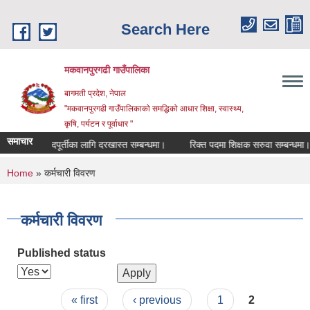
Skip to main content
Search Here
मकवानपुरगढी गाउँपालिका
बागमती प्रदेश, नेपाल
"मकवानपुरगढी गाउँपालिकाको समद्धिको आधार शिक्षा, स्‍वास्‍थ्‍य,
कृषि, पर्यटन र पूर्वाधार "
समाचार
्ता पदपूर्तीका लागि दरखास्त सम्बन्धमा।
रिक्त पदमा शिक्षक सरुवा सम्बन्धमा।
You are here
Home
» कर्मचारी विवरण
कर्मचारी विवरण
Published status
Pages
« first
‹ previous
1
2