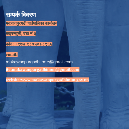
सम्पर्क विवरण
मकवानपुरगढी गाउँपालिका कार्यालय
मक्रन्चुली, वडा नं ३
फोन: +९७७ ९८५५०८८९६६
email:
makawanpurgadhi.rmc@gmail.com
ito.makawanpurgadhimun@gmail.com
website:
www.makawanpurgadhimun.gov.np