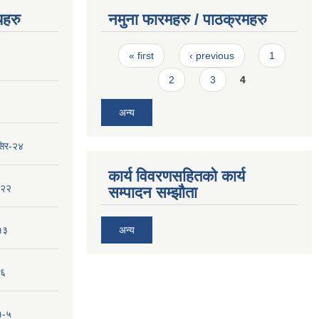
यहरु
नमुना फारमहरु / पाठक्रमहरु
Pages
« first
‹ previous
1
2
3
4
अन्य
सिर-२४
कार्य विवरणसहितको कार्य
-२२
सम्पादन सम्झौता
१३
अन्य
-६
१-५