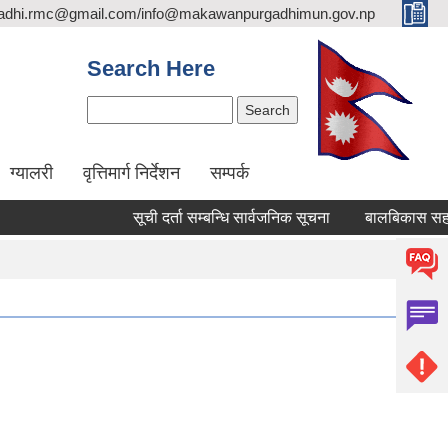
adhi.rmc@gmail.com/info@makawanpurgadhimun.gov.np
Search Here
Search
ग्यालरी
वृत्तिमार्ग निर्देशन
सम्पर्क
सूची दर्ता सम्बन्धि सार्वजनिक सूचना
बालबिकास सहजकर्ता पद