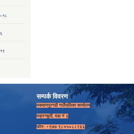
१०-१८
-६
-१९
सम्पर्क विवरण
मकवानपुरगढी गाउँपालिका कार्यालय
मक्रन्चुली, वडा नं ३
फोन: +९७७ ९८५५०८८९६६