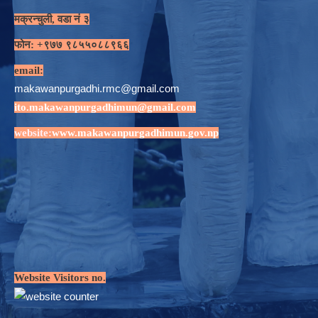
मक्रन्चुली, वडा नं ३
फोन: +९७७ ९८५५०८८९६६
email:
makawanpurgadhi.rmc@gmail.com
ito.makawanpurgadhimun@gmail.com
website:
www.makawanpurgadhimun.gov.np
Website Visitors no.