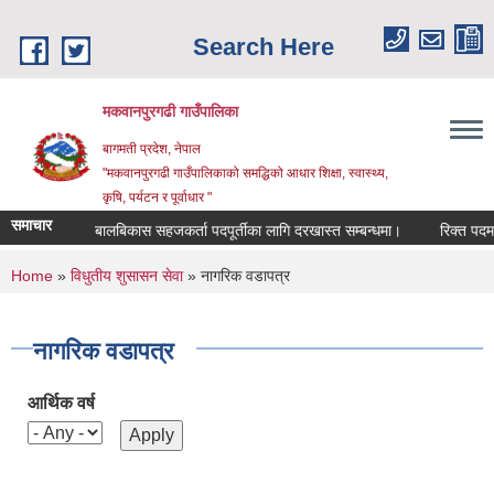
Skip to main content
Search Here
मकवानपुरगढी गाउँपालिका
बागमती प्रदेश, नेपाल
"मकवानपुरगढी गाउँपालिकाको समद्धिको आधार शिक्षा, स्‍वास्‍थ्‍य,
कृषि, पर्यटन र पूर्वाधार "
समाचार
चना
बालबिकास सहजकर्ता पदपूर्तीका लागि दरखास्त सम्बन्धमा।
रिक्त पदमा शिक्ष
You are here
Home
»
विधुतीय शुसासन सेवा
» नागरिक वडापत्र
नागरिक वडापत्र
आर्थिक वर्ष