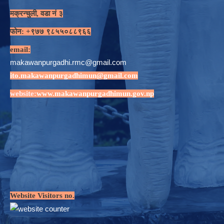
मक्रन्चुली, वडा नं ३
फोन: +९७७ ९८५५०८८९६६
email:
makawanpurgadhi.rmc@gmail.com
ito.makawanpurgadhimun@gmail.com
website:
www.makawanpurgadhimun.gov.np
Website Visitors no.