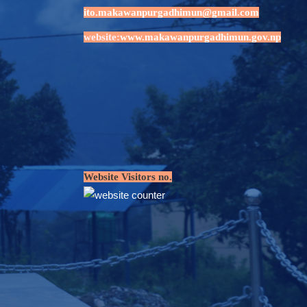
ito.makawanpurgadhimun@gmail.com
website:
www.makawanpurgadhimun.gov.np
Website Visitors no.