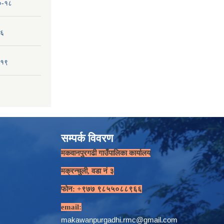
१०-१८
-६
-१९
सम्पर्क विवरण
मकवानपुरगढी गाउँपालिका कार्यालय
मक्रन्चुली, वडा नं ३
फोन: +९७७ ९८५५०८८९६६
email:
makawanpurgadhi.rmc@gmail.com