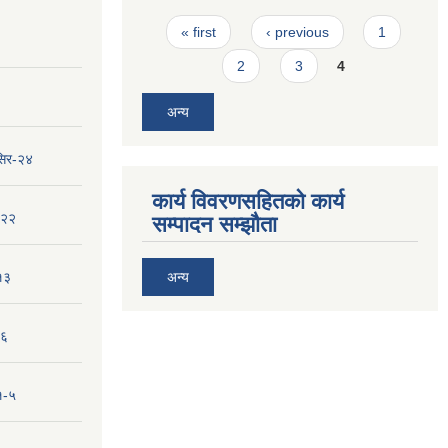
Pages
« first
‹ previous
1
2
3
4
अन्य
सिर-२४
कार्य विवरणसहितको कार्य
-२२
सम्पादन सम्झौता
१३
अन्य
-६
१-५