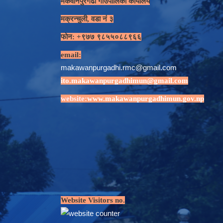
मकवानपुरगढी गाउँपालिका कार्यालय
मक्रन्चुली, वडा नं ३
फोन: +९७७ ९८५५०८८९६६
email:
makawanpurgadhi.rmc@gmail.com
ito.makawanpurgadhimun@gmail.com
website:
www.makawanpurgadhimun.gov.np
Website Visitors no.