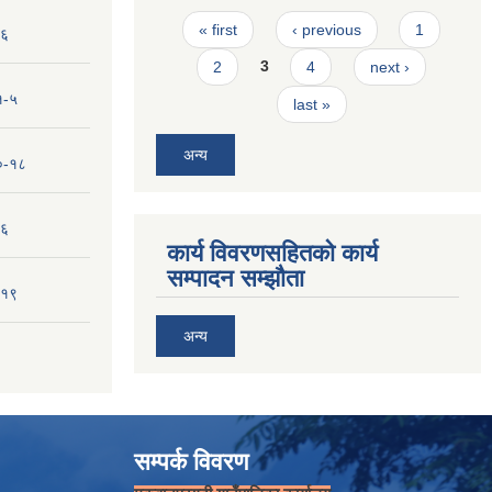
Pages
« first
‹ previous
1
-६
2
3
4
next ›
१-५
last »
अन्य
१०-१८
-६
कार्य विवरणसहितको कार्य
सम्पादन सम्झौता
-१९
अन्य
सम्पर्क विवरण