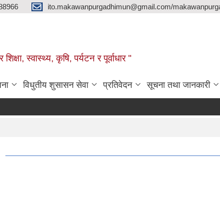
88966
ito.makawanpurgadhimun@gmail.com/makawanpurg
ा, स्‍वास्‍थ्‍य, कृषि, पर्यटन र पूर्वाधार "
जना
विधुतीय शुसासन सेवा
प्रतिवेदन
सूचना तथा जानकारी