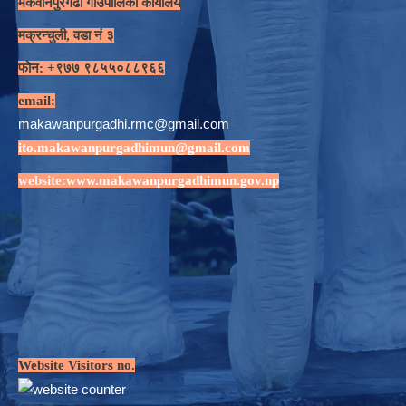
मकवानपुरगढी गाउँपालिका कार्यालय
मक्रन्चुली, वडा नं ३
फोन: +९७७ ९८५५०८८९६६
email:
makawanpurgadhi.rmc@gmail.com
ito.makawanpurgadhimun@gmail.com
website:
www.makawanpurgadhimun.gov.np
Website Visitors no.