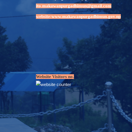
ito.makawanpurgadhimun@gmail.com
website:
www.makawanpurgadhimun.gov.np
Website Visitors no.