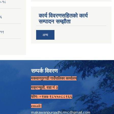
१०-१८
कार्य विवरणसहितको कार्य
-६
सम्पादन सम्झौता
-१९
अन्य
सम्पर्क विवरण
मकवानपुरगढी गाउँपालिका कार्यालय
मक्रन्चुली, वडा नं ३
फोन: +९७७ ९८५५०८८९६६
email:
makawanpurgadhi.rmc@gmail.com