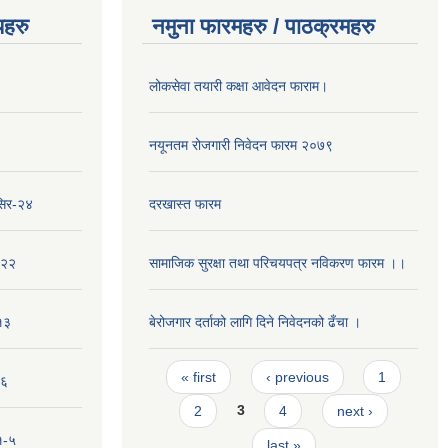
यहरु
नमुना फारमहरु / पाठक्रमहरु
लोकसेवा तयारी कक्षा आवेदन फाराम।
नयूनतम रोजगारी निवेदन फारम २०७९
सिर-२४
दरखास्त फारम
-२२
सामाजिक सुरक्षा तथा परिचयपत्र नविकरण फारम ।।
१३
बेरोजगार दर्ताको लागि दिने निवेदनको ढँचा ।
Pages
« first
‹ previous
1
-६
2
3
4
next ›
१-५
last »