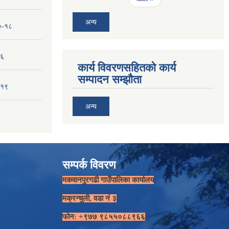
अन्य
१०-१८
-६
कार्य विवरणसहितको कार्य
सम्पादन सम्झौता
-१९
अन्य
सम्पर्क विवरण
मकवानपुरगढी गाउँपालिका कार्यालय
मक्रन्चुली, वडा नं ३
फोन: +९७७ ९८५५०८८९६६