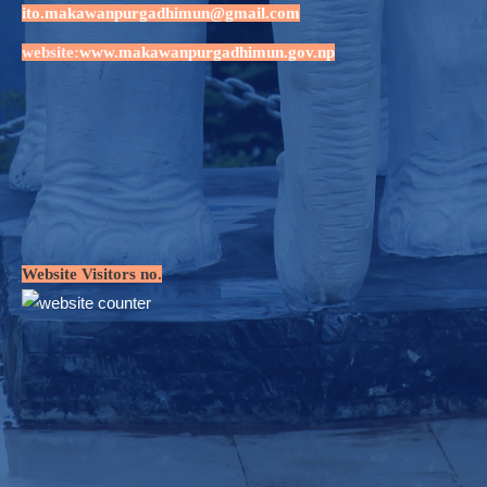
ito.makawanpurgadhimun@gmail.com
website:
www.makawanpurgadhimun.gov.np
Website Visitors no.