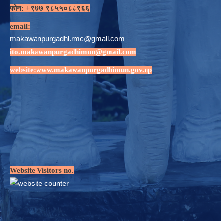
फोन: +९७७ ९८५५०८८९६६
email:
makawanpurgadhi.rmc@gmail.com
ito.makawanpurgadhimun@gmail.com
website:
www.makawanpurgadhimun.gov.np
Website Visitors no.