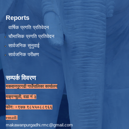
Reports
वार्षिक प्रगति प्रतिवेदन
चौमासिक प्रगति प्रतिवेदन
सार्वजनिक सुनुवाई
सार्वजनिक परीक्षण
सम्पर्क विवरण
मकवानपुरगढी गाउँपालिका कार्यालय
मक्रन्चुली, वडा नं ३
फोन: +९७७ ९८५५०८८९६६
email:
makawanpurgadhi.rmc@gmail.com