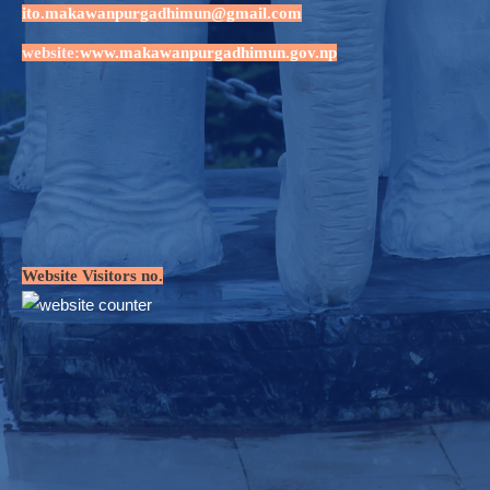
ito.makawanpurgadhimun@gmail.com
website:
www.makawanpurgadhimun.gov.np
Website Visitors no.