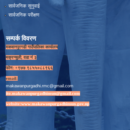
सार्वजनिक सुनुवाई
सार्वजनिक परीक्षण
सम्पर्क विवरण
मकवानपुरगढी गाउँपालिका कार्यालय
मक्रन्चुली, वडा नं ३
फोन: +९७७ ९८५५०८८९६६
email:
makawanpurgadhi.rmc@gmail.com
ito.makawanpurgadhimun@gmail.com
website:
www.makawanpurgadhimun.gov.np