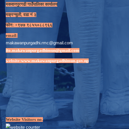
मकवानपुरगढी गाउँपालिका कार्यालय
मक्रन्चुली, वडा नं ३
फोन: +९७७ ९८५५०८८९६६
email:
makawanpurgadhi.rmc@gmail.com
ito.makawanpurgadhimun@gmail.com
website:
www.makawanpurgadhimun.gov.np
Website Visitors no.