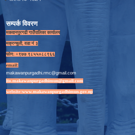
सम्पर्क विवरण
मकवानपुरगढी गाउँपालिका कार्यालय
मक्रन्चुली, वडा नं ३
फोन: +९७७ ९८५५०८८९६६
email:
makawanpurgadhi.rmc@gmail.com
ito.makawanpurgadhimun@gmail.com
website:
www.makawanpurgadhimun.gov.np