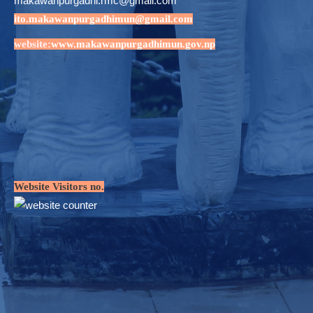
makawanpurgadhi.rmc@gmail.com
ito.makawanpurgadhimun@gmail.com
website:
www.makawanpurgadhimun.gov.np
Website Visitors no.