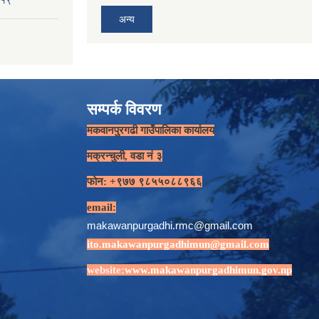
-१९
अन्य
सम्पर्क विवरण
मकवानपुरगढी गाउँपालिका कार्यालय
मक्रन्चुली, वडा नं ३
फोन: +९७७ ९८५५०८८९६६
email:
makawanpurgadhi.rmc@gmail.com
ito.makawanpurgadhimun@gmail.com
website:
www.makawanpurgadhimun.gov.np