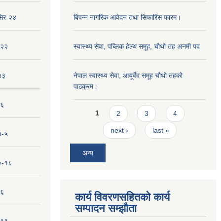
सिर-२४
बिपन्‍न नागरिक आवेदन तथा सिफारिस फारम।
-२२
स्वास्थ्य सेवा, पब्लिक हेल्‍थ समूह, चौथो तह अनमी पद
१३
नेपाल स्वास्थ्य सेवा, आयूर्वेद समूह चौथो तहको
पाठक्रम।
-६
Pages
1
2
3
4
next ›
last »
१-५
अन्य
१०-१८
-६
कार्य विवरणसहितको कार्य
सम्पादन सम्झौता