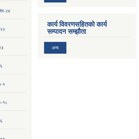
सिर-२४
कार्य विवरणसहितको कार्य
-२२
सम्पादन सम्झौता
१३
अन्य
-६
१-५
१०-१८
-६