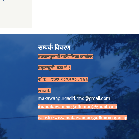
-१९
सम्पर्क विवरण
मकवानपुरगढी गाउँपालिका कार्यालय
मक्रन्चुली, वडा नं ३
फोन: +९७७ ९८५५०८८९६६
email:
makawanpurgadhi.rmc@gmail.com
ito.makawanpurgadhimun@gmail.com
website:
www.makawanpurgadhimun.gov.np