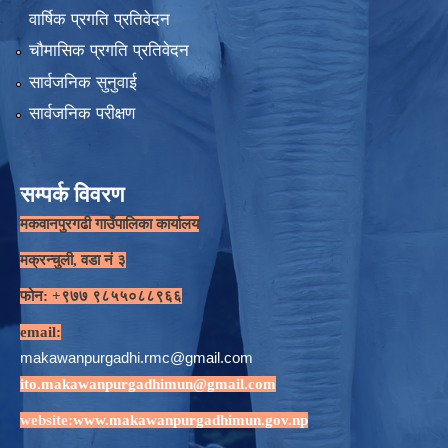
वार्षिक प्रगति प्रतिवेदन
चौमासिक प्रगति प्रतिवेदन
सार्वजनिक सुनुवाई
सार्वजनिक परीक्षण
सम्पर्क विवरण
मकवानपुरगढी गाउँपालिका कार्यालय
मक्रन्चुली, वडा नं ३
फोन: +९७७ ९८५५०८८९६६
email:
makawanpurgadhi.rmc@gmail.com
ito.makawanpurgadhimun@gmail.com
website:
www.makawanpurgadhimun.gov.np