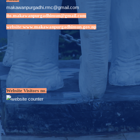
makawanpurgadhi.rmc@gmail.com
ito.makawanpurgadhimun@gmail.com
website:
www.makawanpurgadhimun.gov.np
Website Visitors no.