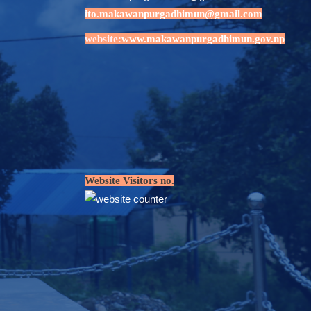
ito.makawanpurgadhimun@gmail.com
website:
www.makawanpurgadhimun.gov.np
Website Visitors no.