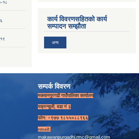
१०-१८
कार्य विवरणसहितको कार्य
-६
सम्पादन सम्झौता
-१९
अन्य
सम्पर्क विवरण
मकवानपुरगढी गाउँपालिका कार्यालय
मक्रन्चुली, वडा नं ३
फोन: +९७७ ९८५५०८८९६६
email:
makawanpurgadhi.rmc@gmail.com