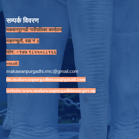
सम्पर्क विवरण
मकवानपुरगढी गाउँपालिका कार्यालय
मक्रन्चुली, वडा नं ३
फोन: +९७७ ९८५५०८८९६६
email:
makawanpurgadhi.rmc@gmail.com
ito.makawanpurgadhimun@gmail.com
website:
www.makawanpurgadhimun.gov.np