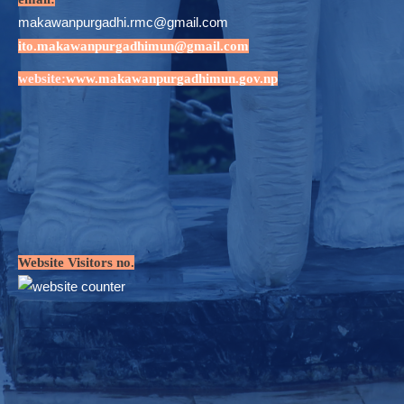
makawanpurgadhi.rmc@gmail.com
ito.makawanpurgadhimun@gmail.com
website:
www.makawanpurgadhimun.gov.np
Website Visitors no.