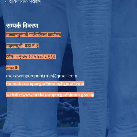
सार्वजनिक परीक्षण
सम्पर्क विवरण
मकवानपुरगढी गाउँपालिका कार्यालय
मक्रन्चुली, वडा नं ३
फोन: +९७७ ९८५५०८८९६६
email:
makawanpurgadhi.rmc@gmail.com
ito.makawanpurgadhimun@gmail.com
website:
www.makawanpurgadhimun.gov.np