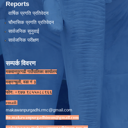
Reports
वार्षिक प्रगति प्रतिवेदन
चौमासिक प्रगति प्रतिवेदन
सार्वजनिक सुनुवाई
सार्वजनिक परीक्षण
सम्पर्क विवरण
मकवानपुरगढी गाउँपालिका कार्यालय
मक्रन्चुली, वडा नं ३
फोन: +९७७ ९८५५०८८९६६
email:
makawanpurgadhi.rmc@gmail.com
ito.makawanpurgadhimun@gmail.com
website:
www.makawanpurgadhimun.gov.np