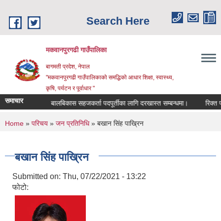
Skip to main content
Search Here
मकवानपुरगढी गाउँपालिका
बागमती प्रदेश, नेपाल
"मकवानपुरगढी गाउँपालिकाको समद्धिको आधार शिक्षा, स्‍वास्‍थ्‍य,
कृषि, पर्यटन र पूर्वाधार "
समाचार
क सूचना
बालबिकास सहजकर्ता पदपूर्तीका लागि दरखास्त सम्बन्धमा।
रिक्त पदमा शि
You are here
Home
»
परिचय
»
जन प्रतिनिधि
» बखान सिंह पाख्रिन
बखान सिंह पाख्रिन
Submitted on:
Thu, 07/22/2021 - 13:22
फोटो: