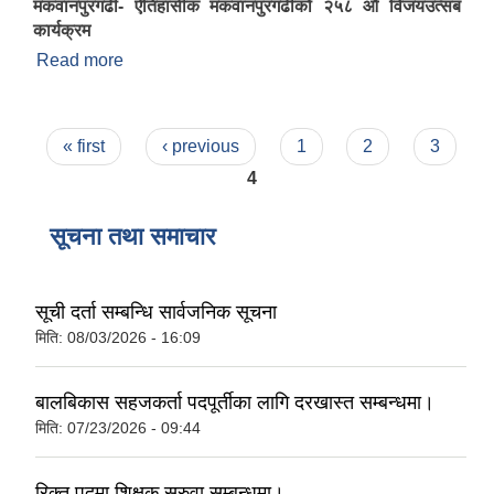
मकवानपुरगढी- ऐतिहासीक मकवानपुरगढीको २५८ औं विजयउत्सब
कार्यक्रम
Read more
about मकवानपुरगढी- ऐतिहासीक मकवानपुरगढीको २५८ औं
विजयउत्सब कार्यक्रम ,प्रमुख अथितिमा संसद श्री कृष्ण
दाहाल ।।
Pages
« first
‹ previous
1
2
3
4
सूचना तथा समाचार
सूची दर्ता सम्बन्धि सार्वजनिक सूचना
मिति:
08/03/2026 - 16:09
बालबिकास सहजकर्ता पदपूर्तीका लागि दरखास्त सम्बन्धमा।
मिति:
07/23/2026 - 09:44
रिक्त पदमा शिक्षक सरुवा सम्बन्धमा।