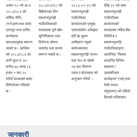
असार १० गते आ.व.
२०८३/०२/२८ गते
२०८३-०१-२९ गते
देखि २९ गते सम्म
२०८३/०८४ को
बिहीबारका दिन
मकवानपुरगढी
मकवानपुरगढी
वार्षिक नीति,
मकवानपुरगढी
गाउँपालिका
गाउँपालिका
कार्यक्रम तथा बजेट
गाउँपालिकाको
कार्यालयको प्रमुख
कार्यालयको
प्रस्तुत तथा पारित
सभाहलमा पूर्ण खोप
प्रशासकीय अधिकृत
सभाहलमा नबिल बैंक
कार्यक्रम
सुनिश्चितता तथा
श्री ई• सुधन
लिमिटेड र
सफलतापूर्वक सम्पन्न
दिगोपना घोषणा
लामिछाने ज्यूको
मकवानपुरगढि
भएको छ। आर्थिक
समारोह भव्य रूपमा
संयोजकतामा
गाउँपालिकाद्वारा
वर्ष २०८३/०८४ का
सम्पन्न भएको छ।
मकवानपुरगढी गा•पा•
आयोजित "सिपमा
लागि कुल रु. ७२
वडा नं•४ मा रहेको
आधारित वित्तिय
करोड ७६ लाख २३
१७ वटा किराना
साक्षरता /
हजार १ सय २०
पसल र होटलहरू को
उद्यमशीलता
रुपैयाँ बराबरको बजेट
अनुगमन गरियो ।
कार्यक्रम" (गाई तथा
विनियोजन गरिएको
भैसी पालन-
छ।
पशुपालन) को पहिलो
दिनको तस्बिरहरु:
जानकारी