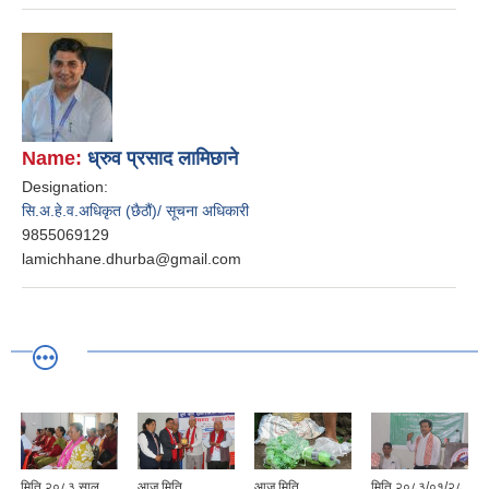
Name:
ध्रुव प्रसाद लामिछाने
Designation:
सि.अ.हे.व.अधिकृत (छैठौं)/ सूचना अधिकारी
9855069129
lamichhane.dhurba@gmail.com
मिति २०८३ साल
आज मिति
आज मिति
मिति २०८३/०१/२८