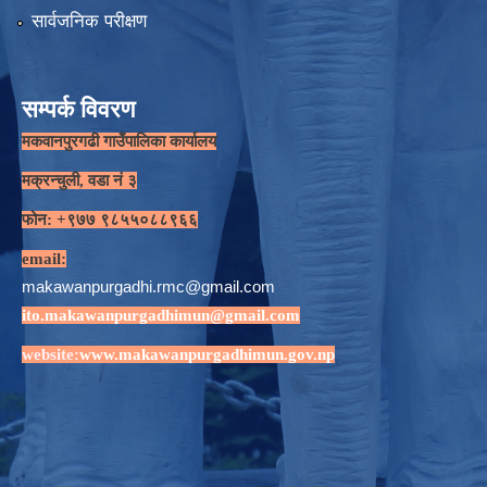
सार्वजनिक परीक्षण
सम्पर्क विवरण
मकवानपुरगढी गाउँपालिका कार्यालय
मक्रन्चुली, वडा नं ३
फोन: +९७७ ९८५५०८८९६६
email:
makawanpurgadhi.rmc@gmail.com
ito.makawanpurgadhimun@gmail.com
website:
www.makawanpurgadhimun.gov.np