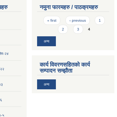
यहरु
नमुना फारमहरु / पाठक्रमहरु
Pages
« first
‹ previous
1
2
3
4
अन्य
सिर-२४
कार्य विवरणसहितको कार्य
-२२
सम्पादन सम्झौता
१३
अन्य
-६
१-५