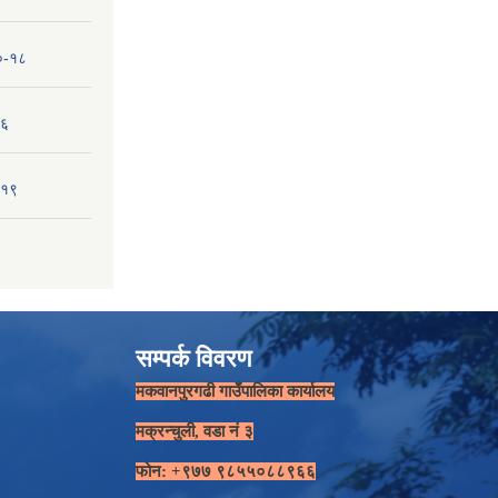
१०-१८
-६
-१९
सम्पर्क विवरण
मकवानपुरगढी गाउँपालिका कार्यालय
मक्रन्चुली, वडा नं ३
फोन: +९७७ ९८५५०८८९६६