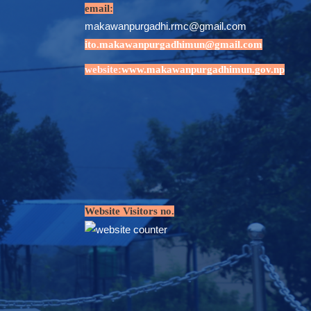
email:
makawanpurgadhi.rmc@gmail.com
ito.makawanpurgadhimun@gmail.com
website:
www.makawanpurgadhimun.gov.np
Website Visitors no.