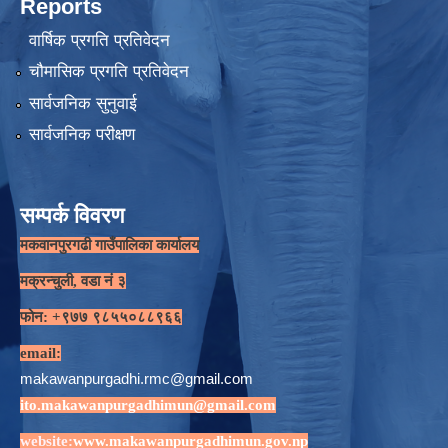
Reports
वार्षिक प्रगति प्रतिवेदन
चौमासिक प्रगति प्रतिवेदन
सार्वजनिक सुनुवाई
सार्वजनिक परीक्षण
सम्पर्क विवरण
मकवानपुरगढी गाउँपालिका कार्यालय
मक्रन्चुली, वडा नं ३
फोन: +९७७ ९८५५०८८९६६
email:
makawanpurgadhi.rmc@gmail.com
ito.makawanpurgadhimun@gmail.com
website:
www.makawanpurgadhimun.gov.np