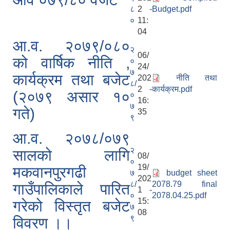
८
2 -
Budget.pdf
०
11:
04
आ.व. २०७९/०८०
२
06/
को वार्षिक नीति ,
०
24/
७
कार्यक्रम तथा बजेट
202
नीति तथा
८/
2 -
कार्यक्रम.pdf
(२०७९ असार १०
०
16:
७
गते)
35
९
आ.व. २०७८/०७९
२
सालको लागि
08/
०
19/
मकवानपुरगढी
७
budget sheet
202
८/
2078.79 final
गाउँपालिकाले पारित
1 -
०
2078.04.25.pdf
15:
गरेको विस्तृत बजेट
७
08
९
विवरण ।।