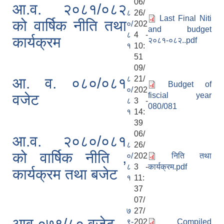
06/
आ.व. २०८१/०८२
८
26/
Last Final Niti
को वार्षिक नीति तथा
०/
202
and budget
८
4 -
कार्यक्रम
२०८१-०८२..pdf
१
10:
51
09/
८
21/
आ. व. ०८०/०८१
Budget of
०/
202
fiscial year
वजेट
८
3 -
080/081
१
14:
39
06/
आ.व. २०८०/०८१
८
26/
को वार्षिक नीति ,
०/
202
निति तथा
८
3 -
कार्यक्रम.pdf
कार्यक्रम तथा बजेट
१
11:
37
07/
७
27/
आव ०७९/८० वजेट
९-
202
Compiled