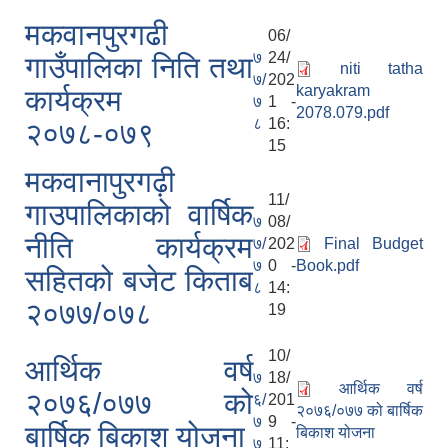
मकवानपुरगढी
06/
७
24/
गाउँपालिका निति तथा
niti tatha
७/
202
karyakram
कार्यक्रम
७
1 -
2078.079.pdf
८
16:
२०७८-०७९
15
मकवानापुरगढ़ी
11/
गाउपालिकाको वार्षिक
७
08/
नीति कार्यक्रम
७/
202
Final Budget
७
0 -
Book.pdf
सहितको बजेट किताब
८
14:
२०७७/०७८
19
10/
आर्थिक वर्ष
७
18/
आर्थिक वर्ष
२०७६/०७७ को
६/
201
२०७६/०७७ को बार्षिक
७
9 -
बार्षिक बिकाश योजना
बिकाश योजना
७
11: