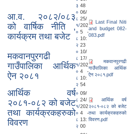
३
48
०
06/
आ.व. २०८२/०८३
८
25/
Last Final Niti
को वार्षिक नीति ,
१/
202
and budget 082-
०
5 -
कार्यक्रम तथा बजेट
083.pdf
८
10:
२
23
०
10/
मकवानपुरगढी
८
17/
मकवानपुरगढी
गाउँपालिका आर्थिक
१/
202
गाउँपालिका आर्थिक
०
4 -
‌‌‌ऐन २०८१
‌‌‌ऐन २०८१.pdf
८
10:
२
54
आर्थिक वर्ष
०
09/
८
24/
आर्थिक वर्ष
२०८१-०८२ को बजेट
१/
202
२०८१-०८२ को बजेट
तथा कार्यक्रकहरुको
०
4 -
तथा कार्यक्रकहरुको
८
13:
विवरण.pdf
विवरण
२
00