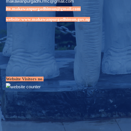
makawanpurgadhi.rmc@gmail.com
ito.makawanpurgadhimun@gmail.com
website:
www.makawanpurgadhimun.gov.np
Website Visitors no.